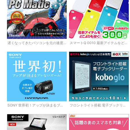
遅くなってきたパソコンを元の速度
スマートQ 0010 最新アイテムをどこ
に戻す PC Matic
よりも安く！
SONY 世界初！アップが決まるブレ
フロントライト搭載 電子ブックリー
ないズーム！
ダー koboglo