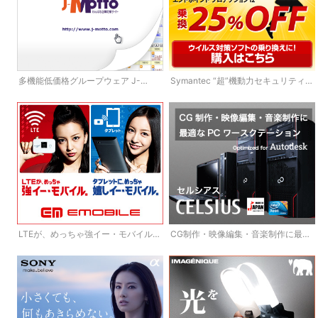
多機能低価格グループウェア J-
Symantec “超”機動力セキュリティ乗
MOTTO
換25%OFF
LTEが、めっちゃ強イー・モバイル。
CG制作・映像編集・音楽制作に最適
タブレットに、めっちゃ嬉しイー・
なPCワークステーション CELSIUS
モバイル。