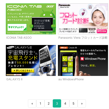
ICONIA TAB ASOO
Panasonic Viera フロットカード診断
GALAXYS II
au WindowsPhone
«
1
2
3
4
5
»