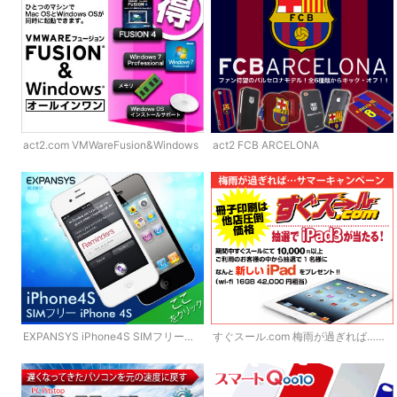
act2.com VMWareFusion&Windows
act2 FCB ARCELONA
EXPANSYS iPhone4S SIMフリー
すぐスール.com 梅雨が過ぎれば…サ
iPhone4S
マーキャンペーン