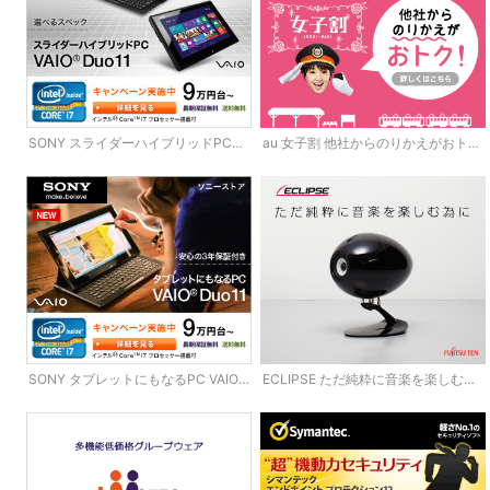
SONY スライダーハイブリッドPC
au 女子割 他社からのりかえがおト
VAIO Duo11
ク！
SONY タブレットにもなるPC VAIO
ECLIPSE ただ純粋に音楽を楽しむ為
Duo11
に