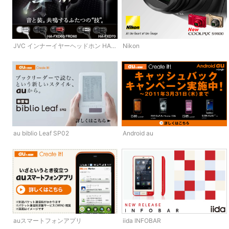
Nikon
JVC インナーイヤーヘッドホン HA-
FXD80
au biblio Leaf SP02
Android au
auスマートフォンアプリ
iida INFOBAR