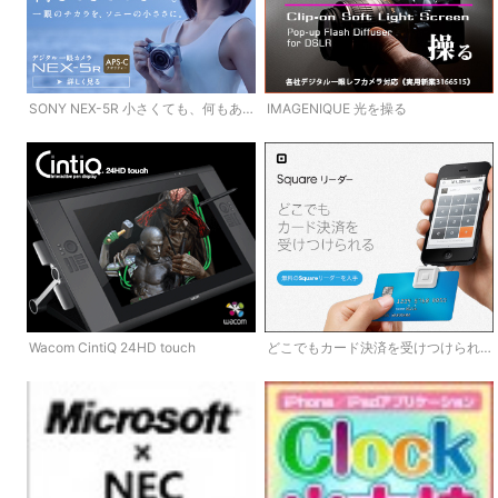
SONY NEX-5R 小さくても、何もあ
IMAGENIQUE 光を操る
きらめない。
Wacom CintiQ 24HD touch
どこでもカード決済を受けつけられ
る