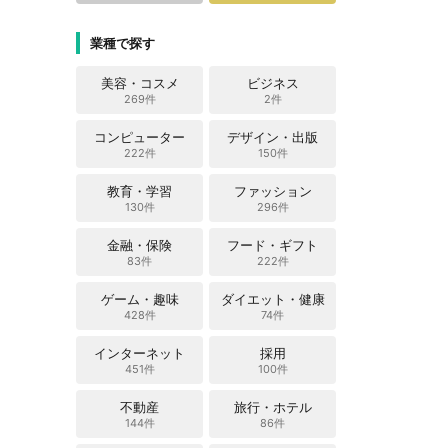
業種で探す
美容・コスメ
ビジネス
269件
2件
コンピューター
デザイン・出版
222件
150件
教育・学習
ファッション
130件
296件
金融・保険
フード・ギフト
83件
222件
ゲーム・趣味
ダイエット・健康
428件
74件
インターネット
採用
451件
100件
不動産
旅行・ホテル
144件
86件