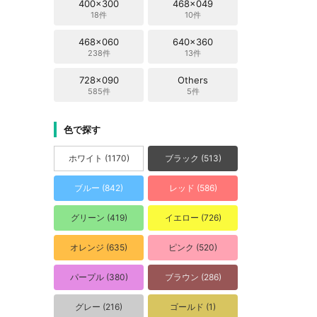
400x300
468x049
18件
10件
468x060
640x360
238件
13件
728x090
Others
585件
5件
色で探す
ホワイト (1170)
ブラック (513)
ブルー (842)
レッド (586)
グリーン (419)
イエロー (726)
オレンジ (635)
ピンク (520)
パープル (380)
ブラウン (286)
グレー (216)
ゴールド (1)