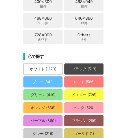
400x300
468x049
18件
10件
468x060
640x360
238件
13件
728x090
Others
585件
5件
色で探す
ホワイト (1170)
ブラック (513)
ブルー (842)
レッド (586)
グリーン (419)
イエロー (726)
オレンジ (635)
ピンク (520)
パープル (380)
ブラウン (286)
グレー (216)
ゴールド (1)