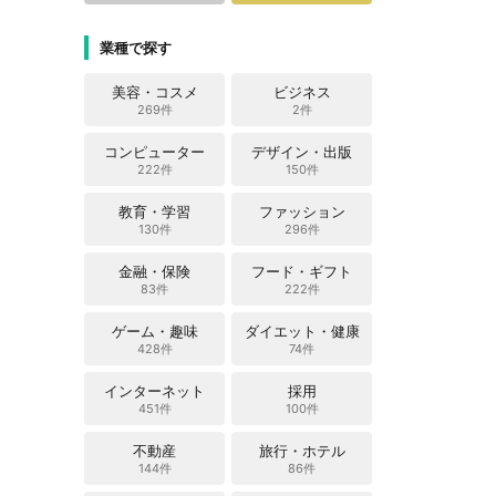
業種で探す
美容・コスメ
ビジネス
269件
2件
コンピューター
デザイン・出版
222件
150件
教育・学習
ファッション
130件
296件
金融・保険
フード・ギフト
83件
222件
ゲーム・趣味
ダイエット・健康
428件
74件
インターネット
採用
451件
100件
不動産
旅行・ホテル
144件
86件