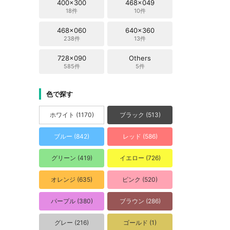
400x300
468x049
18件
10件
468x060
640x360
238件
13件
728x090
Others
585件
5件
色で探す
ホワイト (1170)
ブラック (513)
ブルー (842)
レッド (586)
グリーン (419)
イエロー (726)
オレンジ (635)
ピンク (520)
パープル (380)
ブラウン (286)
グレー (216)
ゴールド (1)