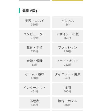
業種で探す
美容・コスメ
ビジネス
269件
2件
コンピューター
デザイン・出版
222件
150件
教育・学習
ファッション
130件
296件
金融・保険
フード・ギフト
83件
222件
ゲーム・趣味
ダイエット・健康
428件
74件
インターネット
採用
451件
100件
不動産
旅行・ホテル
144件
86件