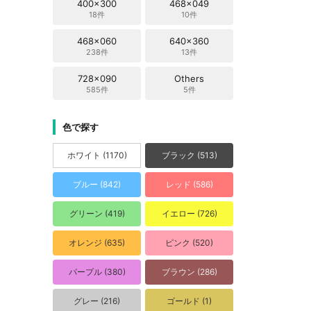
400x300
468x049
18件
10件
468x060
640x360
238件
13件
728x090
Others
585件
5件
色で探す
ホワイト (1170)
ブラック (513)
ブルー (842)
レッド (586)
グリーン (419)
イエロー (726)
オレンジ (635)
ピンク (520)
パープル (380)
ブラウン (286)
グレー (216)
ゴールド (1)