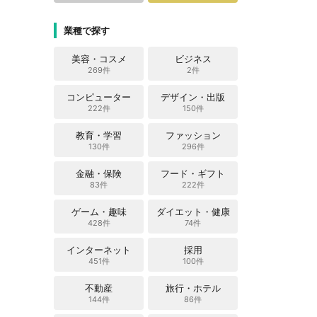
業種で探す
美容・コスメ
ビジネス
269件
2件
コンピューター
デザイン・出版
222件
150件
教育・学習
ファッション
130件
296件
金融・保険
フード・ギフト
83件
222件
ゲーム・趣味
ダイエット・健康
428件
74件
インターネット
採用
451件
100件
不動産
旅行・ホテル
144件
86件