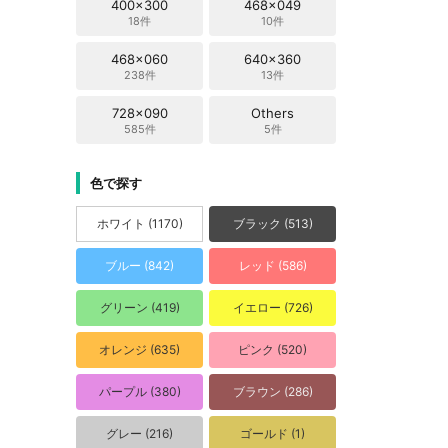
400x300
468x049
18件
10件
468x060
640x360
238件
13件
728x090
Others
585件
5件
色で探す
ホワイト (1170)
ブラック (513)
ブルー (842)
レッド (586)
グリーン (419)
イエロー (726)
オレンジ (635)
ピンク (520)
パープル (380)
ブラウン (286)
グレー (216)
ゴールド (1)