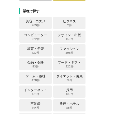
業種で探す
美容・コスメ
ビジネス
269件
2件
コンピューター
デザイン・出版
222件
150件
教育・学習
ファッション
130件
296件
金融・保険
フード・ギフト
83件
222件
ゲーム・趣味
ダイエット・健康
428件
74件
インターネット
採用
451件
100件
不動産
旅行・ホテル
144件
86件