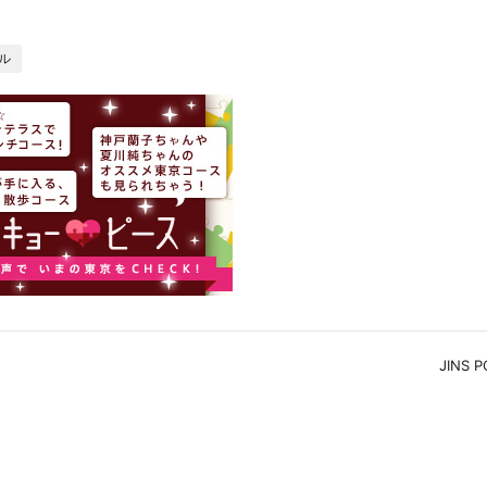
ル
JINS P