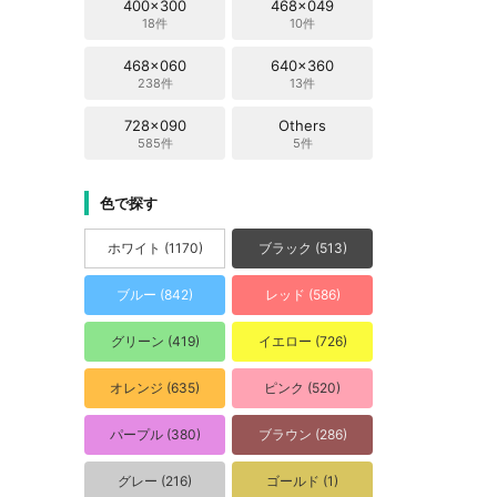
400x300
468x049
18件
10件
468x060
640x360
238件
13件
728x090
Others
585件
5件
色で探す
ホワイト (1170)
ブラック (513)
ブルー (842)
レッド (586)
グリーン (419)
イエロー (726)
オレンジ (635)
ピンク (520)
パープル (380)
ブラウン (286)
グレー (216)
ゴールド (1)