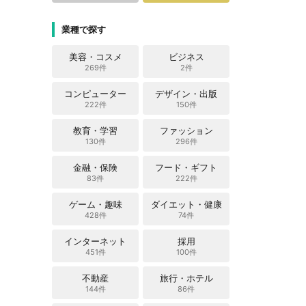
業種で探す
美容・コスメ
ビジネス
269件
2件
コンピューター
デザイン・出版
222件
150件
教育・学習
ファッション
130件
296件
金融・保険
フード・ギフト
83件
222件
ゲーム・趣味
ダイエット・健康
428件
74件
インターネット
採用
451件
100件
不動産
旅行・ホテル
144件
86件