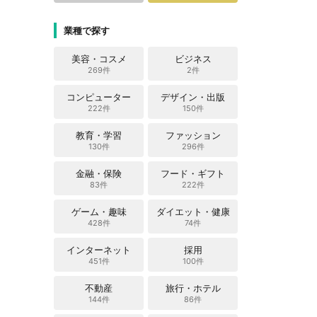
業種で探す
美容・コスメ
ビジネス
269件
2件
コンピューター
デザイン・出版
222件
150件
教育・学習
ファッション
130件
296件
金融・保険
フード・ギフト
83件
222件
ゲーム・趣味
ダイエット・健康
428件
74件
インターネット
採用
451件
100件
不動産
旅行・ホテル
144件
86件