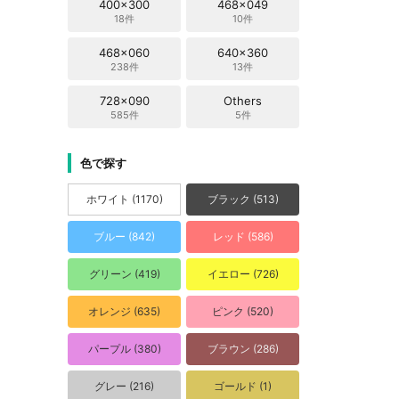
400x300
468x049
18件
10件
468x060
640x360
238件
13件
728x090
Others
585件
5件
色で探す
ホワイト (1170)
ブラック (513)
ブルー (842)
レッド (586)
グリーン (419)
イエロー (726)
オレンジ (635)
ピンク (520)
パープル (380)
ブラウン (286)
グレー (216)
ゴールド (1)