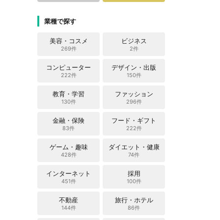
業種で探す
美容・コスメ
ビジネス
269件
2件
コンピューター
デザイン・出版
222件
150件
教育・学習
ファッション
130件
296件
金融・保険
フード・ギフト
83件
222件
ゲーム・趣味
ダイエット・健康
428件
74件
インターネット
採用
451件
100件
不動産
旅行・ホテル
144件
86件