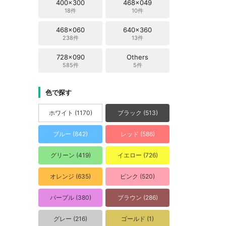
400x300
468x049
18件
10件
468x060
640x360
238件
13件
728x090
Others
585件
5件
色で探す
ホワイト (1170)
ブラック (513)
ブルー (842)
レッド (586)
グリーン (419)
イエロー (726)
オレンジ (635)
ピンク (520)
パープル (380)
ブラウン (286)
グレー (216)
ゴールド (1)