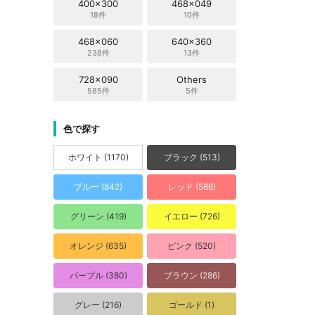
400x300
468x049
18件
10件
468x060
640x360
238件
13件
728x090
Others
585件
5件
色で探す
ホワイト (1170)
ブラック (513)
ブルー (842)
レッド (586)
グリーン (419)
イエロー (726)
オレンジ (635)
ピンク (520)
パープル (380)
ブラウン (286)
グレー (216)
ゴールド (1)