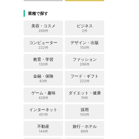
業種で探す
美容・コスメ
ビジネス
269件
2件
コンピューター
デザイン・出版
222件
150件
教育・学習
ファッション
130件
296件
金融・保険
フード・ギフト
83件
222件
ゲーム・趣味
ダイエット・健康
428件
74件
インターネット
採用
451件
100件
不動産
旅行・ホテル
144件
86件