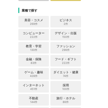
業種で探す
美容・コスメ
ビジネス
269件
2件
コンピューター
デザイン・出版
222件
150件
教育・学習
ファッション
130件
296件
金融・保険
フード・ギフト
83件
222件
ゲーム・趣味
ダイエット・健康
428件
74件
インターネット
採用
451件
100件
不動産
旅行・ホテル
144件
86件