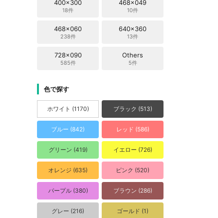
400x300
468x049
18件
10件
468x060
640x360
238件
13件
728x090
Others
585件
5件
色で探す
ホワイト (1170)
ブラック (513)
ブルー (842)
レッド (586)
グリーン (419)
イエロー (726)
オレンジ (635)
ピンク (520)
パープル (380)
ブラウン (286)
グレー (216)
ゴールド (1)